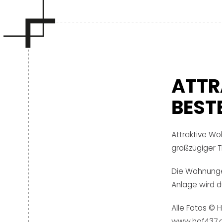
ATTR
BEST
Attraktive W
großzügiger T
Die Wohnunge
Anlage wird 
Alle Fotos ©
www.hof437.