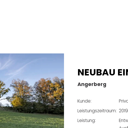
NEUBAU K
UND WOH
Kramsach
Kunde:
Pri
Leistungszeitraum:
Dez