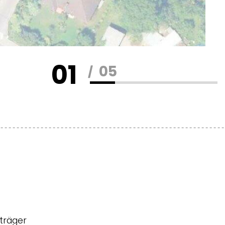
02
05
träger