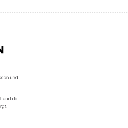
N
ssen und
t und die
rgt.