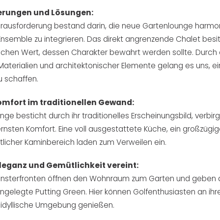
erungen und Lösungen:
rausforderung bestand darin, die neue Gartenlounge harmon
semble zu integrieren. Das direkt angrenzende Chalet besit
schen Wert, dessen Charakter bewahrt werden sollte. Durch
r Materialien und architektonischer Elemente gelang es uns, e
 schaffen.
mfort im traditionellen Gewand:
ge besticht durch ihr traditionelles Erscheinungsbild, verbir
nsten Komfort. Eine voll ausgestattete Küche, ein großzügig
licher Kaminbereich laden zum Verweilen ein.
 Eleganz und Gemütlichkeit vereint:
ensterfronten öffnen den Wohnraum zum Garten und geben de
ngelegte Putting Green. Hier können Golfenthusiasten an i
e idyllische Umgebung genießen.