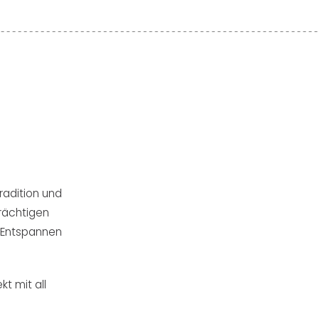
Tradition und
rächtigen
m Entspannen
t mit all