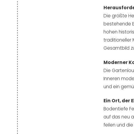
Herausford
Die größte He
bestehende En
hohen histori
traditionelle
Gesamtbild zu
Moderner Ko
Die Gartenloun
Inneren moder
und ein gemüt
Ein Ort, der
Bodentiefe F
auf das neu a
feilen und di