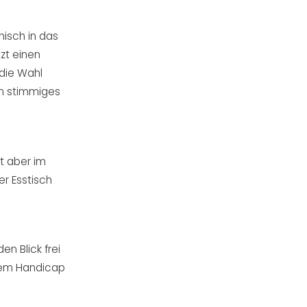
isch in das
zt einen
 die Wahl
in stimmiges
gt aber im
er Esstisch
n Blick frei
hrem Handicap